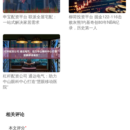
申宝配资平台 联派全屋宅配：
柳荷投资平台 掘金122-116击
一站式解决家居需求
败灰熊!约基奇创80年NBA纪
录，历史第一人
杠杆配资公司 通达电气：助力
中山眼科中心打造“慧眼移动医
院”
相关评论
本文评分
*