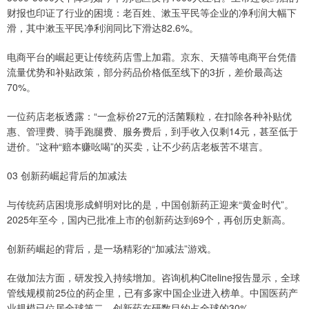
财报也印证了行业的困境：老百姓、漱玉平民等企业的净利润大幅下
滑，其中漱玉平民净利润同比下滑达82.6%。
电商平台的崛起更让传统药店雪上加霜。京东、天猫等电商平台凭借
流量优势和补贴政策，部分药品价格低至线下的3折，差价最高达
70%。
一位药店老板透露：“一盒标价27元的活菌颗粒，在扣除各种补贴优
惠、管理费、骑手跑腿费、服务费后，到手收入仅剩14元，甚至低于
进价。”这种“赔本赚吆喝”的买卖，让不少药店老板苦不堪言。
03 创新药崛起背后的加减法
与传统药店困境形成鲜明对比的是，中国创新药正迎来“黄金时代”。
2025年至今，国内已批准上市的创新药达到69个，再创历史新高。
创新药崛起的背后，是一场精彩的“加减法”游戏。
在做加法方面，研发投入持续增加。咨询机构Citeline报告显示，全球
管线规模前25位的药企里，已有多家中国企业进入榜单。中国医药产
业规模已位居全球第二，创新药在研数目约占全球的30%。