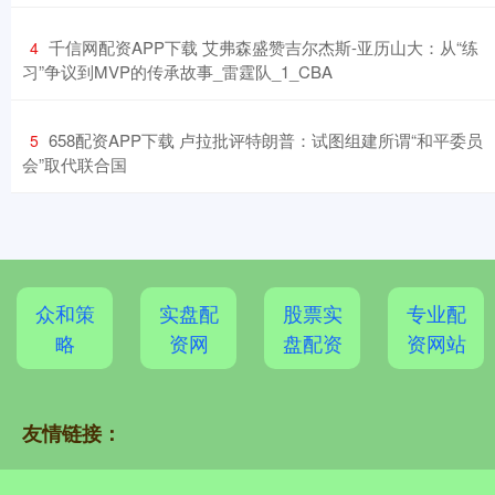
​千信网配资APP下载 艾弗森盛赞吉尔杰斯-亚历山大：从“练
4
习”争议到MVP的传承故事_雷霆队_1_CBA
​658配资APP下载 卢拉批评特朗普：试图组建所谓“和平委员
5
会”取代联合国
众和策
实盘配
股票实
专业配
略
资网
盘配资
资网站
友情链接：