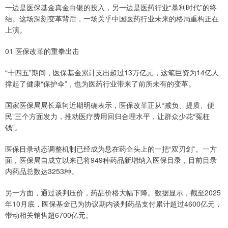
一边是医保基金真金白银的投入，另一边是医药行业“暴利时代”的终
结。这场深刻变革背后，一场关乎中国医药行业未来的格局重构正在
上演。
01 医保改革的重拳出击
“十四五”期间，医保基金累计支出超过13万亿元，这笔巨资为14亿人
撑起了健康“保护伞”，也为医药行业带来了前所未有的变革。
国家医保局局长章轲近期明确表示，医保改革正从“减负、提质、便
民”三个方面发力，推动医疗费用回归合理水平，让群众少花“冤枉
钱”。
医保目录动态调整机制已经成为悬在药企头上的一把“双刃剑”。一方
面，医保局自成立以来已将949种药品新增纳入医保目录，目前目录
内药品总数达3253种。
另一方面，通过谈判压价，药品价格大幅下降。数据显示，截至2025
年10月底，医保基金已为协议期内谈判药品支付累计超过4600亿元，
带动相关销售超6700亿元。