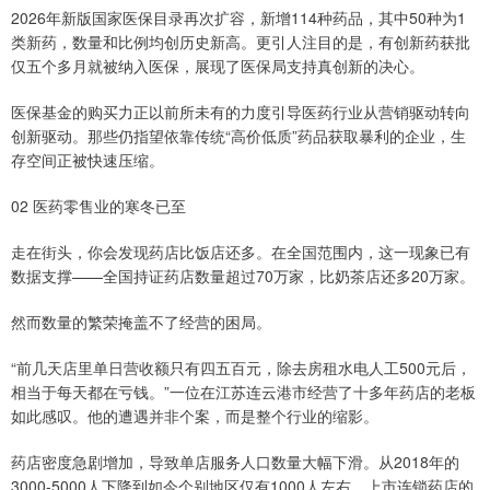
2026年新版国家医保目录再次扩容，新增114种药品，其中50种为1
类新药，数量和比例均创历史新高。更引人注目的是，有创新药获批
仅五个多月就被纳入医保，展现了医保局支持真创新的决心。
医保基金的购买力正以前所未有的力度引导医药行业从营销驱动转向
创新驱动。那些仍指望依靠传统“高价低质”药品获取暴利的企业，生
存空间正被快速压缩。
02 医药零售业的寒冬已至
走在街头，你会发现药店比饭店还多。在全国范围内，这一现象已有
数据支撑——全国持证药店数量超过70万家，比奶茶店还多20万家。
然而数量的繁荣掩盖不了经营的困局。
“前几天店里单日营收额只有四五百元，除去房租水电人工500元后，
相当于每天都在亏钱。”一位在江苏连云港市经营了十多年药店的老板
如此感叹。他的遭遇并非个案，而是整个行业的缩影。
药店密度急剧增加，导致单店服务人口数量大幅下滑。从2018年的
3000-5000人下降到如今个别地区仅有1000人左右。上市连锁药店的