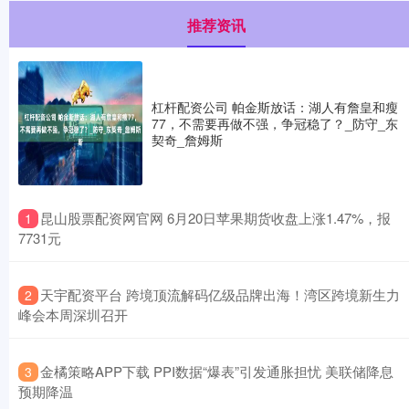
推荐资讯
杠杆配资公司 帕金斯放话：湖人有詹皇和瘦
77，不需要再做不强，争冠稳了？_防守_东
契奇_詹姆斯
​昆山股票配资网官网 6月20日苹果期货收盘上涨1.47%，报
1
7731元
​天宇配资平台 跨境顶流解码亿级品牌出海！湾区跨境新生力
2
峰会本周深圳召开
​金橘策略APP下载 PPI数据“爆表”引发通胀担忧 美联储降息
3
预期降温