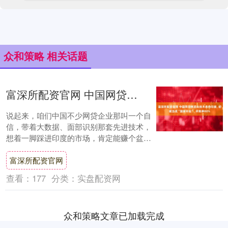
众和策略 相关话题
富深所配资官网 中国网贷携顶尖技术杀向印度, 却被当成“国家补贴”, 坏账率80%
说起来，咱们中国不少网贷企业那叫一个自
信，带着大数据、面部识别那套先进技术，
想着一脚踩进印度的市场，肯定能赚个盆满
钵满。 毕竟，谁不觉得印度14亿人口还都挺
富深所配资官网
年轻....
查看：
177
分类：
实盘配资网
众和策略文章已加载完成